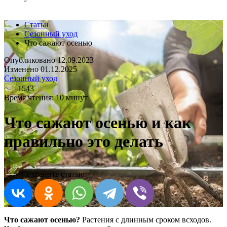
Статьи
Сезонный уход
Что сажают осенью
Опубликовано 12.09.2023
Изменено 01.12.2025
Сезонный уход
1543
Время чтения: 10 минут
Что сажают осенью и как
правильно это делать
Сохранить статью:
Что сажают осенью?
Растения с длинным сроком всходов.