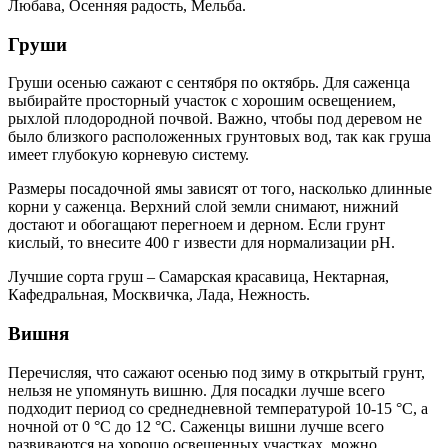
Любава, Осенняя радость, Мельба.
Груши
Груши осенью сажают с сентября по октябрь. Для саженца
выбирайте просторный участок с хорошим освещением,
рыхлой плодородной почвой. Важно, чтобы под деревом не
было близкого расположенных грунтовых вод, так как груша
имеет глубокую корневую систему.
Размеры посадочной ямы зависят от того, насколько длинные
корни у саженца. Верхний слой земли снимают, нижний
достают и обогащают перегноем и дерном. Если грунт
кислый, то внесите 400 г извести для нормализации pH.
Лучшие сорта груш – Самарская красавица, Нектарная,
Кафедральная, Москвичка, Лада, Нежность.
Вишня
Перечисляя, что сажают осенью под зиму в открытый грунт,
нельзя не упомянуть вишню. Для посадки лучше всего
подходит период со среднедневной температурой 10-15 °С, а
ночной от 0 °С до 12 °С. Саженцы вишни лучше всего
развиваются на хорошо освещенных участках, можно