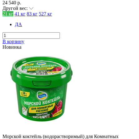
24 540 р.
Другой вес:
21 кг
41 кг
83 кг
527 кг
ДА
В корзину
Новинка
Морской коктейль (водорастворимый) для Комнатных