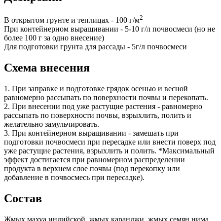
2
В открытом грунте и теплицах - 100 г/м
При контейнерном выращивании - 5-10 г/л почвосмеси (но не
более 100 г за одно внесение)
Для подготовки грунта для рассады - 5г/л почвосмеси
Схема внесения
1. При заправке и подготовке грядок осенью и весной
равномерно рассыпать по поверхности почвы и перекопать.
2. При внесении под уже растущие растения - равномерно
рассыпать по поверхности почвы, взрыхлить, полить и
желательно замульчировать.
3. При контейнерном выращивании - замешать при
подготовки почвосмеси при пересадке или внести поверх под
уже растущие растения, взрыхлить и полить. *Максимальный
эффект достигается при равномерном распределении
продукта в верхнем слое почвы (под перекопку или
добавление в почвосмесь при пересадке).
Состав
Жмых махуа индийской, жмых каранджи, жмых семян нима,