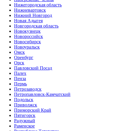
Нижегородская область
Нижневартовск
Нижний Новгород
Новая Адыгея
Новгородская область
Новокузнецк
Новороссийск
Новосибирск
Новоуральск
Омск
Оренбург
Орск
Павловский Посад
Палех
Пенза
Пермь
Петрозаводск
Петропавловск-Камчатский
Подольск
Приволжск
Приморский Край
Пятигорск
Радужный
Раменское