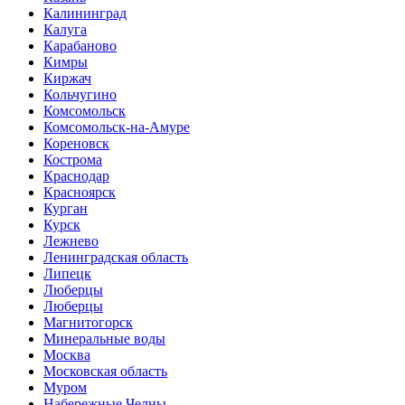
Калининград
Калуга
Карабаново
Кимры
Киржач
Кольчугино
Комсомольск
Комсомольск-на-Амуре
Кореновск
Кострома
Краснодар
Красноярск
Курган
Курск
Лежнево
Ленинградская область
Липецк
Люберцы
Люберцы
Магнитогорск
Минеральные воды
Москва
Московская область
Муром
Набережные Челны