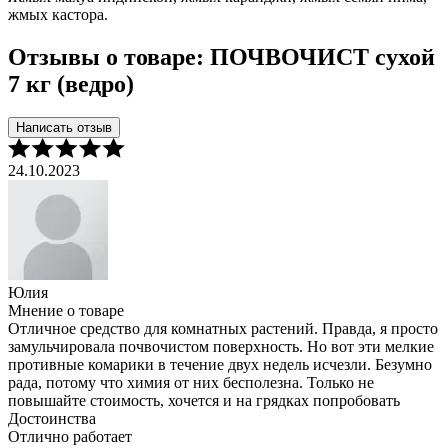
жмых кастора.
Отзывы о товаре: ПОЧВОЧИСТ сухой
7 кг (ведро)
Написать отзыв
24.10.2023
2
Юлия
О
Мнение о товаре
М
Отличное средство для комнатных растений. Правда, я просто
С
замульчировала почвочистом поверхность. Но вот эти мелкие
Д
противные комарики в течение двух недель исчезли. Безумно
У
рада, потому что химия от них бесполезна. Только не
Н
повышайте стоимость, хочется и на грядках попробовать
П
Достоинства
Отлично работает
Н