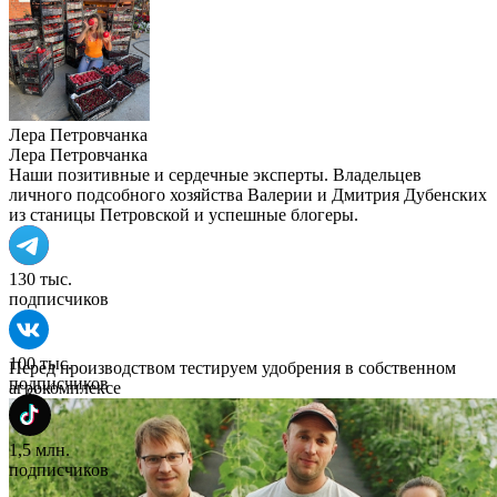
Лера Петровчанка
Лера Петровчанка
Наши позитивные и сердечные эксперты. Владельцев
личного подсобного хозяйства Валерии и Дмитрия Дубенских
из станицы Петровской и успешные блогеры.
130 тыс.
подписчиков
100 тыс.
Перед производством тестируем удобрения в собственном
подписчиков
агрокомплексе
1,5 млн.
подписчиков