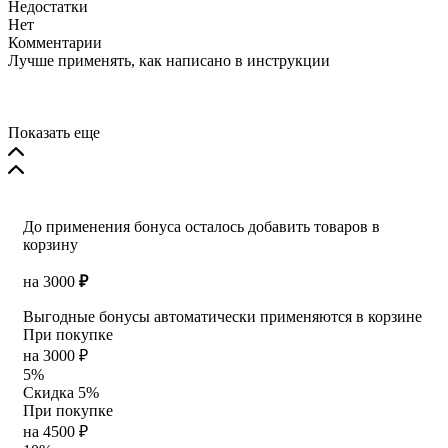
Недостатки
н
Нет
с
Комментарии
ч
Лучше применять, как написано в инструкции
П
м
ч
В
Показать еще
До применения бонуса осталось добавить товаров в
корзину
на
3000
₽
Выгодные бонусы автоматически применяются в корзине
При покупке
на 3000 ₽
5%
Скидка 5%
При покупке
на 4500 ₽