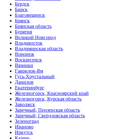
Бердск
Бирск
Благовещенск
Брянск
Брянская область
Бурятия
Великий Новгород
Владивосток
Владимирская область
Воронеж
Воскресенск
Вязники
Гаврилов-Ям
Гусь-Хрустальный
Данилов
Екатеринбург
Железногорск, Красноярский край
Железногорск, Курская область
Заволжск
Заречный, Пензенская область
Заречный, Свердловская область
Зеленоград
Иваново
Иркутск
Казань