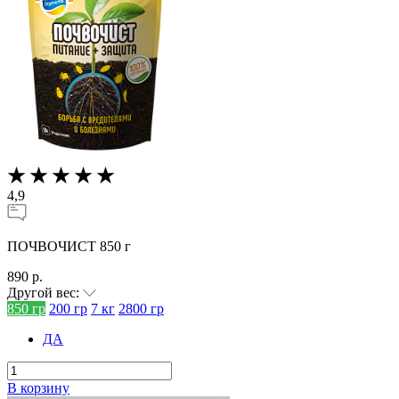
4,9
ПОЧВОЧИСТ 850 г
890 р.
Другой вес:
850 гр
200 гр
7 кг
2800 гр
ДА
В корзину