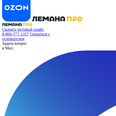
Скачать оптовый прайс
8-800-777-1357
Связаться с
основателем
Задать вопрос
в Max: