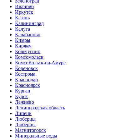
Зеленоград
Иваново
Иркутск
Казань
Калининград
Калуга
Карабаново
Кимры
Киржач
Кольчугино
Комсомольск
Комсомольск-на-Амуре
Кореновск
Кострома
Краснодар
Красноярск
Курган
Курск
Лежнево
Ленинградская область
Липецк
Люберцы
Люберцы
Магнитогорск
Минеральные воды