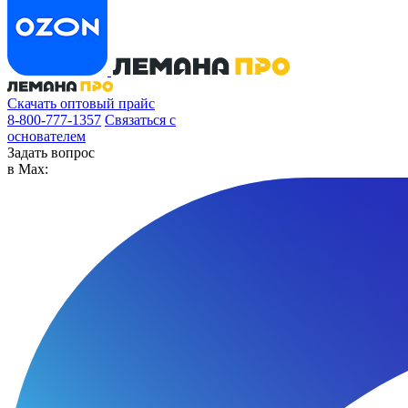
Скачать оптовый прайс
8-800-777-1357
Связаться с
основателем
Задать вопрос
в Max: