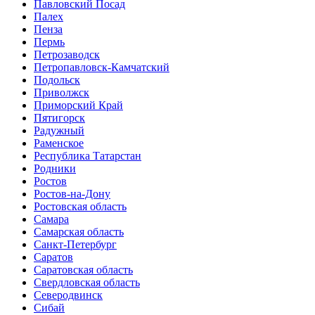
Павловский Посад
Палех
Пенза
Пермь
Петрозаводск
Петропавловск-Камчатский
Подольск
Приволжск
Приморский Край
Пятигорск
Радужный
Раменское
Республика Татарстан
Родники
Ростов
Ростов-на-Дону
Ростовская область
Самара
Самарская область
Санкт-Петербург
Саратов
Саратовская область
Свердловская область
Северодвинск
Сибай