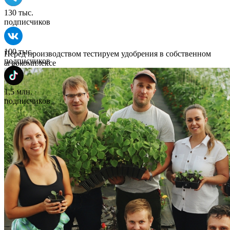
130 тыс.
подписчиков
100 тыс.
Перед производством тестируем удобрения в собственном
подписчиков
агрокомплексе
1,5 млн.
подписчиков