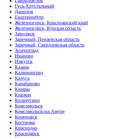
Гаврилов-Ям
Гусь-Хрустальный
Данилов
Екатеринбург
Железногорск, Красноярский край
Железногорск, Курская область
Заволжск
Заречный, Пензенская область
Заречный, Свердловская область
Зеленоград
Иваново
Иркутск
Казань
Калининград
Калуга
Карабаново
Кимры
Киржач
Кольчугино
Комсомольск
Комсомольск-на-Амуре
Кореновск
Кострома
Краснодар
Красноярск