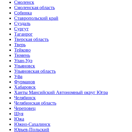
Смоленск
Смоленская область
Собинка
Ставропольский край
Суздаль
Сургут
Таганрог
Тверская область
Тверь
Тейково
Тюмень
Улан-Удэ
Ульяновск
Ульяновская область
Уфа
Фурманов
Хабаровск
Ханты Мансийский Автономный округ Югра
Челябинск
Челябинская область
Череповец
Шуя
Южа
Южно-Сахалинск
Юрьев-Польский