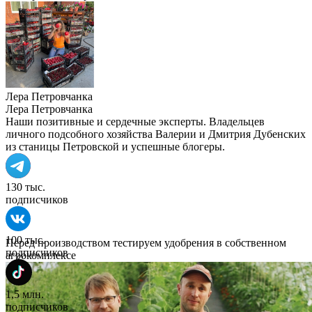
Лера Петровчанка
Лера Петровчанка
Наши позитивные и сердечные эксперты. Владельцев
личного подсобного хозяйства Валерии и Дмитрия Дубенских
из станицы Петровской и успешные блогеры.
130 тыс.
подписчиков
100 тыс.
Перед производством тестируем удобрения в собственном
подписчиков
агрокомплексе
1,5 млн.
подписчиков