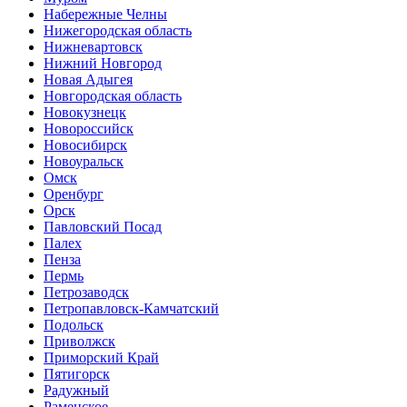
Набережные Челны
Нижегородская область
Нижневартовск
Нижний Новгород
Новая Адыгея
Новгородская область
Новокузнецк
Новороссийск
Новосибирск
Новоуральск
Омск
Оренбург
Орск
Павловский Посад
Палех
Пенза
Пермь
Петрозаводск
Петропавловск-Камчатский
Подольск
Приволжск
Приморский Край
Пятигорск
Радужный
Раменское