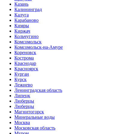
Казань
Калининград
Калуга
Карабаново
Кимры
Киржач
Кольчугино
Комсомольск
Комсомольск-на-Амуре
Кореновск
Кострома
Краснодар
Красноярск
Курган
Курск
Лежнево
Ленинградская область
Липецк
Люберцы
Люберцы
Магнитогорск
Минеральные воды
Москва
Московская область
Муром