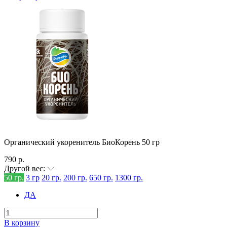
Органический укоренитель БиоКорень 50 гр
790 р.
Другой вес:
50 гр.
3 гр
20 гр.
200 гр.
650 гр.
1300 гр.
ДА
В корзину