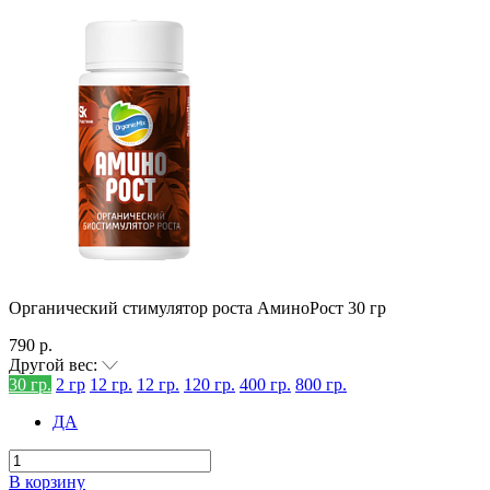
Органический стимулятор роста АминоРост 30 гр
790 р.
Другой вес:
30 гр.
2 гр
12 гр.
12 гр.
120 гр.
400 гр.
800 гр.
ДА
В корзину