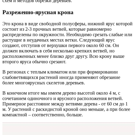
схем и методов обрезки деревьев.
Разреженно-ярусная крона
Это крона в виде свободной полусферы, нижний ярус которой
состоит из 2-3 прочных ветвей, которые равномерно
распределены по окружности. Необходимо срезать слабые или
растущие в неудачных местах ветки. Следующий ярус
создают, отступив от верхушки первого около 60 см. Он
должен включать в себя несколько крепких ветвей, но
расположенных менее близко друг другу. Всю крону выше
второго яруса обычно срезают.
В регионах с теплым климатом или при формировании
слабоветвящихся растений иногда применяют обрезание
более многоярусных скелетов деревьев.
В конечном итоге мы имеем дерево высотой около 4 м, с
сочетанием одиночного и ярусного расположения ветвей.
Примерное расстояние между ветвями дерева - от 60 см до 1
м. У растений с раскидистой кроной оно меньше, а при более
компактной – соответственно, больше.