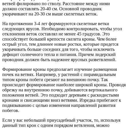
ветвей филировано по стволу. Расстояние между ними
должно составлять 20-40 см. Основной проводник
укорачивают на 20-30 см выше скелетных веток.
На протяжении 3-4 лет формируются скелетные ветки
следующих ярусов. Необходимо контролировать, чтобы угол
отклонения веток составлял не менее 45 градусов. Это
способствует большей крепости скелета кроны. Чем более
острый угол, тем длиннее новые ростки, которые придется
укорачивать больше соседних для того, чтобы исключить
дефицит солнечного тепла и питания. Причем лидерский
проводник должен быть надежнее ярусных разветвлений.
Формирование кроны предполагает изучение размещения
почек на ветвях. Например, у растений с пирамидальным
типом кроны побеги срезают на внешнюю почку. Так
происходит формирование наиболее широкой кроны. Проводя
обрезку на внутреннюю почку, добиваются вертикального
положения ветвей. Это подходит деревьям с раскидистыми
кронами и свисающими вниз ветвями. Изредка прибегают к
подвязыванию с целью изменения направлений развития
побегов.
Если у вас небольшой приусадебный участок, то, используя
данный тип крон с одним порядком ветвления, можно