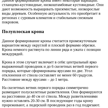
Данное формирование кроны имеет некоторые вариации:
стланцево-кустовидные, низкоштамбовые кустовидные. Они
дают возможность выращивать приземистые, низкорослые
виды деревьев. Особенную актуальность это приобретает в
регионах с суровым климатом и стабильным снежным
покровом.
Полуплоская крона
Данное формирование кроны считается промежуточным
вариантом между округлой и плоской формами обрезки.
Крона немного растянута по линии ряда и ужата с позиции
междурядий.
Крона в этом случает включает в себя: центральный ярко
выраженный проводник и до 6 скелетных ветвей первого
порядка, которые сформированы ярусами по две. Угол
отклонения от ствола составляет не менее 60 градусов.
Расстояние между ярусами – до 1 метра.
На скелетных ветвях первого порядка симметрично
размещают полускелетные разветвления. Они формируются
на расстоянии до 40 см от ствола. Между разветвлениями
нужно оставлять 20-30 см. В последующие годы крону
прореживают, а лидерский проводник раз в год подрезают.