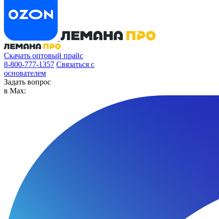
Скачать оптовый прайс
8-800-777-1357
Связаться с
основателем
Задать вопрос
в Max: