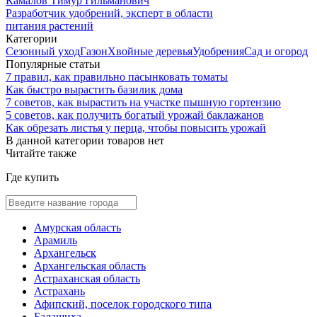
Камалов Тимур Гильманович
Разработчик удобрений, эксперт в области
питания растений
Категории
Сезонный уход
Газон
Хвойные деревья
Удобрения
Сад и огород
Популярные статьи
7 правил, как правильно пасынковать томаты
Как быстро вырастить базилик дома
7 советов, как вырастить на участке пышную гортензию
5 советов, как получить богатый урожай баклажанов
Как обрезать листья у перца, чтобы повысить урожай
В данной категории товаров нет
Читайте также
Где купить
Амурская область
Арамиль
Архангельск
Архангельская область
Астраханская область
Астрахань
Афипский, поселок городского типа
Балашиха