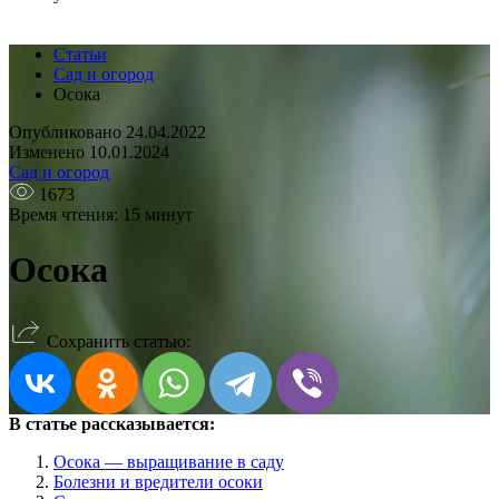
Статьи
Сад и огород
Осока
Опубликовано 24.04.2022
Изменено 10.01.2024
Сад и огород
1673
Время чтения: 15 минут
Осока
Сохранить статью:
В статье рассказывается:
Осока — выращивание в саду
Болезни и вредители осоки