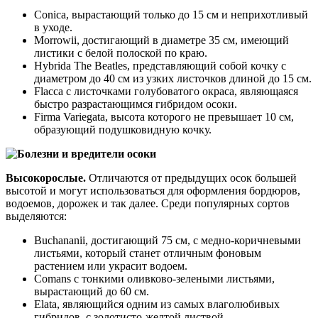
Conica, вырастающий только до 15 см и неприхотливый
в уходе.
Morrowii, достигающий в диаметре 35 см, имеющий
листики с белой полоской по краю.
Hybrida The Beatles, представляющий собой кочку с
диаметром до 40 см из узких листочков длиной до 15 см.
Flacca с листочками голубоватого окраса, являющаяся
быстро разрастающимся гибридом осоки.
Firma Variegata, высота которого не превышает 10 см,
образующий подушковидную кочку.
Высокорослые.
Отличаются от предыдущих осок большей
высотой и могут использоваться для оформления бордюров,
водоемов, дорожек и так далее. Среди популярных сортов
выделяются:
Buchananii, достигающий 75 см, с медно-коричневыми
листьями, который станет отличным фоновым
растением или украсит водоем.
Comans с тонкими оливково-зелеными листьями,
вырастающий до 60 см.
Elata, являющийся одним из самых влаголюбивых
гибридов, с золотисто-желтой листвой.