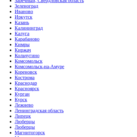
Заречный, Свердловская область
Зеленоград
Иваново
Иркутск
Казань
Калининград
Калуга
Карабаново
Кимры
Киржач
Кольчугино
Комсомольск
Комсомольск-на-Амуре
Кореновск
Кострома
Краснодар
Красноярск
Курган
Курск
Лежнево
Ленинградская область
Липецк
Люберцы
Люберцы
Магнитогорск