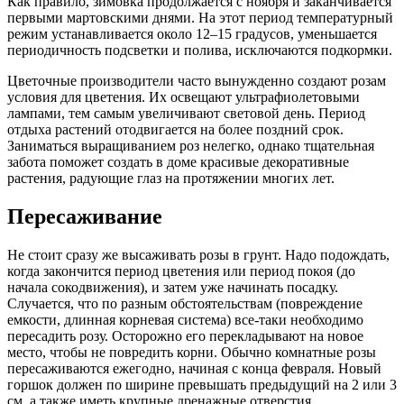
Как правило, зимовка продолжается с ноября и заканчивается
первыми мартовскими днями. На этот период температурный
режим устанавливается около 12–15 градусов, уменьшается
периодичность подсветки и полива, исключаются подкормки.
Цветочные производители часто вынужденно создают розам
условия для цветения. Их освещают ультрафиолетовыми
лампами, тем самым увеличивают световой день. Период
отдыха растений отодвигается на более поздний срок.
Заниматься выращиванием роз нелегко, однако тщательная
забота поможет создать в доме красивые декоративные
растения, радующие глаз на протяжении многих лет.
Пересаживание
Не стоит сразу же высаживать розы в грунт. Надо подождать,
когда закончится период цветения или период покоя (до
начала сокодвижения), и затем уже начинать посадку.
Случается, что по разным обстоятельствам (повреждение
емкости, длинная корневая система) все-таки необходимо
пересадить розу. Осторожно его перекладывают на новое
место, чтобы не повредить корни. Обычно комнатные розы
пересаживаются ежегодно, начиная с конца февраля. Новый
горшок должен по ширине превышать предыдущий на 2 или 3
см, а также иметь крупные дренажные отверстия.