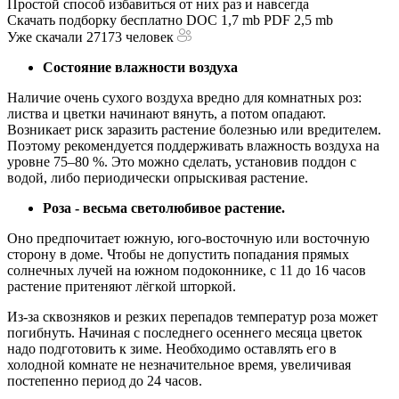
Простой способ избавиться от них раз и навсегда
Скачать подборку бесплатно
DOC 1,7 mb
PDF 2,5 mb
Уже скачали 27173 человек
Состояние влажности воздуха
Наличие очень сухого воздуха вредно для комнатных роз:
листва и цветки начинают вянуть, а потом опадают.
Возникает риск заразить растение болезнью или вредителем.
Поэтому рекомендуется поддерживать влажность воздуха на
уровне 75–80 %. Это можно сделать, установив поддон с
водой, либо периодически опрыскивая растение.
Роза - весьма светолюбивое растение.
Оно предпочитает южную, юго-восточную или восточную
сторону в доме. Чтобы не допустить попадания прямых
солнечных лучей на южном подоконнике, с 11 до 16 часов
растение притеняют лёгкой шторкой.
Из-за сквозняков и резких перепадов температур роза может
погибнуть. Начиная с последнего осеннего месяца цветок
надо подготовить к зиме. Необходимо оставлять его в
холодной комнате не незначительное время, увеличивая
постепенно период до 24 часов.