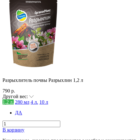
Разрыхлитель почвы Разрыхлин 1,2 л
790 р.
Другой вес:
1,2 л.
280 мл
4 л.
10 л
ДА
В корзину