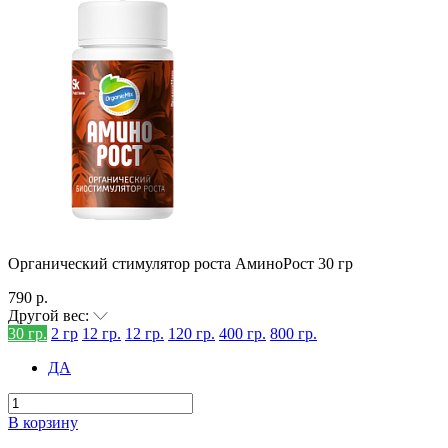
Органический стимулятор роста АминоРост 30 гр
790 р.
Другой вес:
30 гр.
2 гр
12 гр.
12 гр.
120 гр.
400 гр.
800 гр.
ДА
В корзину