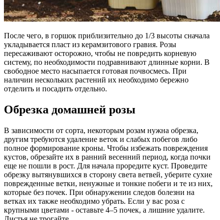
После чего, в горшок приблизительно до 1/3 высоты сначала
укладывается пласт из керамзитового гравия. Розы
пересаживают осторожно, чтобы не повредить корневую
систему, по необходимости подравнивают длинные корни. В
свободное место насыпается готовая почвосмесь. При
наличии нескольких растений их необходимо бережно
отделить и посадить отдельно.
Обрезка домашней розы
В зависимости от сорта, некоторым розам нужна обрезка,
другим требуются удаление веток и слабых побегов либо
полное формирование кроны. Чтобы избежать повреждения
кустов, обрезайте их в ранний весенний период, когда почки
еще не пошли в рост. Для начала проредите куст. Проведите
обрезку вытянувшихся в сторону света ветвей, уберите сухие
поврежденные ветки, ненужные и тонкие побеги и те из них,
которые без почек. При обнаружении следов болезни на
ветках их также необходимо убрать. Если у вас роза с
крупными цветами - оставьте 4–5 почек, а лишние удалите.
Листья не трогайте.