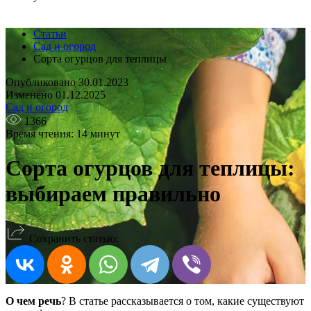
Статьи
Сад и огород
Сорта огурцов для теплицы
Опубликовано 30.01.2023
Изменено 01.12.2025
Сад и огород
1366
Время чтения: 14 минут
Сорта огурцов для теплицы:
выбираем правильно
Сохранить статью:
О чем речь
? В статье рассказывается о том, какие существуют