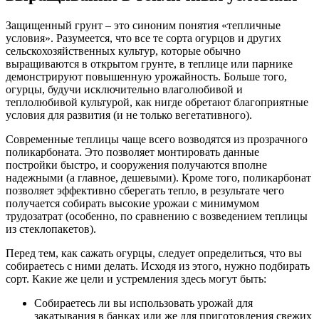
Защищенный грунт – это синоним понятия «тепличные
условия». Разумеется, что все те сорта огурцов и других
сельскохозяйственных культур, которые обычно
выращиваются в открытом грунте, в теплице или парнике
демонстрируют повышенную урожайность. Больше того,
огурцы, будучи исключительно влаголюбивой и
теплолюбивой культурой, как нигде обретают благоприятные
условия для развития (и не только вегетативного).
Современные теплицы чаще всего возводятся из прозрачного
поликарбоната. Это позволяет монтировать данные
постройки быстро, и сооружения получаются вполне
надежными (а главное, дешевыми). Кроме того, поликарбонат
позволяет эффективно сберегать тепло, в результате чего
получается собирать высокие урожаи с минимумом
трудозатрат (особенно, по сравнению с возведением теплицы
из стеклопакетов).
Перед тем, как сажать огурцы, следует определиться, что вы
собираетесь с ними делать. Исходя из этого, нужно подбирать
сорт. Какие же цели и устремления здесь могут быть:
Собираетесь ли вы использовать урожай для
закатывания в банках или же для приготовления свежих