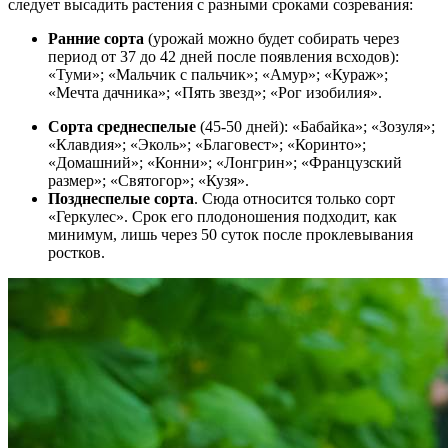
следует высадить растения с разными сроками созревания:
Ранние сорта
(урожай можно будет собирать через
период от 37 до 42 дней после появления всходов):
«Туми»; «Мальчик с пальчик»; «Амур»; «Кураж»;
«Мечта дачника»; «Пять звезд»; «Рог изобилия».
Сорта среднеспелые
(45-50 дней): «Бабайка»; «Зозуля»;
«Клавдия»; «Эколь»; «Благовест»; «Коринто»;
«Домашний»; «Конни»; «Лонгрин»; «Французский
размер»; «Святогор»; «Кузя».
Позднеспелые сорта
. Сюда относится только сорт
«Геркулес». Срок его плодоношения подходит, как
минимум, лишь через 50 суток после проклевывания
ростков.