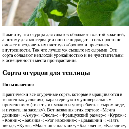
Помните, что огурцы для салатов обладают толстой кожицей,
а потому для консервации они не подходят – соль просто не
сможет преодолеть их плотную «броню» и просолить
внутренности. Так что лучше уж съешьте их сырыми. Эти
сорта обладают неплохой урожайностью и не чувствительны
к освещенности места произрастания.
Сорта огурцов для теплицы
По назначению
Практически все огуречные сорта, которые выращиваются в
тепличных условиях, характеризуются универсальным
применением (то есть, их можно и употреблять в сыром виде,
и пускать на засолку). Вот названия этих сортов: «Мечта
дачника»; «Амур»; «Эколь»; «Французский размер»; «Кураж»;
«Конни»; «Бабайка»; «Рог изобилия»; «Домашний»; «Пять
звезд»; «Кузя»; «Мальчик с пальчик»; «Благовест»; «Клавдия»;