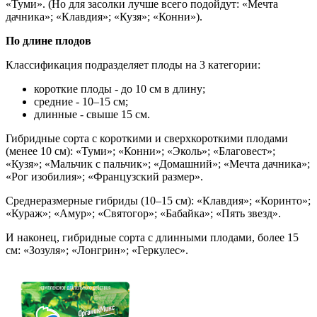
«Туми». (Но для засолки лучше всего подойдут: «Мечта
дачника»; «Клавдия»; «Кузя»; «Конни»).
По длине плодов
Классификация подразделяет плоды на 3 категории:
короткие плоды - до 10 см в длину;
средние - 10–15 см;
длинные - свыше 15 см.
Гибридные сорта с короткими и сверхкороткими плодами
(менее 10 см): «Туми»; «Конни»; «Эколь»; «Благовест»;
«Кузя»; «Мальчик с пальчик»; «Домашний»; «Мечта дачника»;
«Рог изобилия»; «Французский размер».
Среднеразмерные гибриды (10–15 см): «Клавдия»; «Коринто»;
«Кураж»; «Амур»; «Святогор»; «Бабайка»; «Пять звезд».
И наконец, гибридные сорта с длинными плодами, более 15
см: «Зозуля»; «Лонгрин»; «Геркулес».