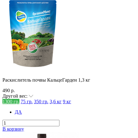
Раскислитель почвы КальцеГарден 1,3 кг
490 р.
Другой вес:
1300 гр.
75 гр.
350 гр.
3,6 кг
9 кг
ДА
В корзину