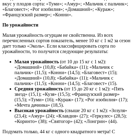
вкус у плодов сорта: «Туми»; «Амур»; «Мальчик с пальчик»;
«Благовест»; «Рог изобилия»; «Домашний»; «Кураж»;
«Французский размер»; «Конни».
По урожайности
Малая урожайность огурцам не свойственна. Из всех
перечисленных сортов показатель, менее 10 кг с 1 м2 за сезон
дает только «Эколь». Если классифицировать сорта по
урожайности, то получатся следующие результаты:
Малая урожайность
(от 10 до 15 кг с 1 м2):
«Домашний» (10,8); «Бабайка» (11); «Мальчик с
пальчик» (11,5); «Конни» (14,5); «Благовест» (15);
«Домашний» (10,8); «Бабайка» (11); «Мальчик с
пальчик» (11,5); «Конни» (14,5); «Благовест» (15).
Средняя урожайность
(от 15 до 20 кг с 1 м2): «Пять
звезд» (15,1); «Кузя» (15,5); «Французский размер»
(15,5); «Туми» (16); «Кураж» (17); «Рог изобилия» (17);
«Мечта дачника» (18,5).
Высокая урожайность
(свыше 20 кг с 1 м2): «Зозуля»
(23,4); «Амур» (24); «Клавдия» (27); «Геркулес» (28,5);
«Коринто» (38); «Святогор» (42); «Лонгрин» (44).
Подумать только, 44 кг с одного квадратного метра! С