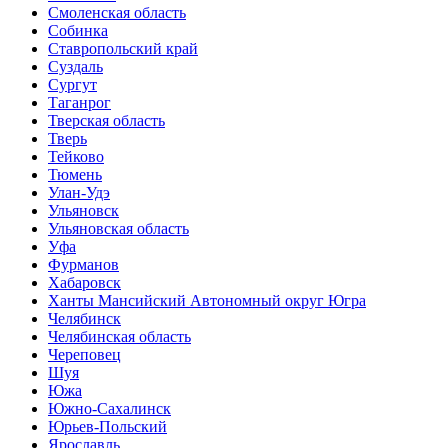
Смоленская область
Собинка
Ставропольский край
Суздаль
Сургут
Таганрог
Тверская область
Тверь
Тейково
Тюмень
Улан-Удэ
Ульяновск
Ульяновская область
Уфа
Фурманов
Хабаровск
Ханты Мансийский Автономный округ Югра
Челябинск
Челябинская область
Череповец
Шуя
Южа
Южно-Сахалинск
Юрьев-Польский
Ярославль