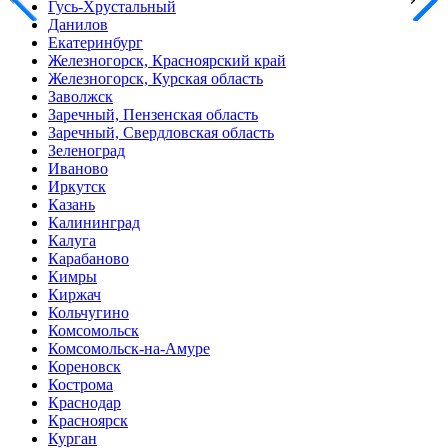
Гусь-Хрустальный
Данилов
Екатеринбург
Железногорск, Красноярский край
Железногорск, Курская область
Заволжск
Заречный, Пензенская область
Заречный, Свердловская область
Зеленоград
Иваново
Иркутск
Казань
Калининград
Калуга
Карабаново
Кимры
Киржач
Кольчугино
Комсомольск
Комсомольск-на-Амуре
Кореновск
Кострома
Краснодар
Красноярск
Курган