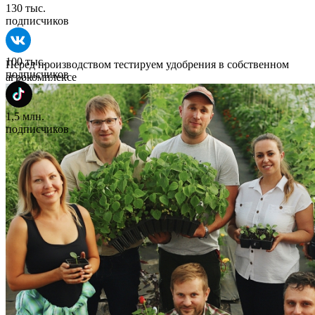
130 тыс.
подписчиков
100 тыс.
Перед производством тестируем удобрения в собственном
подписчиков
агрокомплексе
1,5 млн.
подписчиков