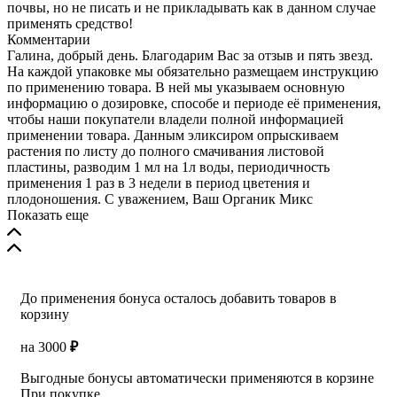
почвы, но не писать и не прикладывать как в данном случае
п
применять средство!
Комментарии
в
Галина, добрый день. Благодарим Вас за отзыв и пять звезд.
н
На каждой упаковке мы обязательно размещаем инструкцию
п
по применению товара. В ней мы указываем основную
и
информацию о дозировке, способе и периоде её применения,
чтобы наши покупатели владели полной информацией
применении товара. Данным эликсиром опрыскиваем
растения по листу до полного смачивания листовой
пластины, разводим 1 мл на 1л воды, периодичность
применения 1 раз в 3 недели в период цветения и
плодоношения. С уважением, Ваш Органик Микс
Показать еще
До применения бонуса осталось добавить товаров в
корзину
на
3000
₽
Выгодные бонусы автоматически применяются в корзине
При покупке