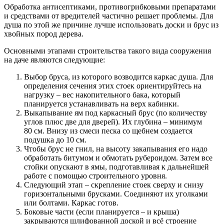
Обработка антисептиками, противогрибковыми препаратами
и средствами от вредителей частично решает проблемы. Для
душа по этой же причине лучше использовать доски и брус из
хвойных пород дерева.
Основными этапами строительства такого вида сооружения
на даче являются следующие:
Выбор бруса, из которого возводится каркас душа. Для
определения сечения этих стоек ориентируйтесь на
нагрузку – вес накопительного бака, который
планируется устанавливать на верх кабинки.
Выкапывание ям под каркасный брус (по количеству
углов плюс две для дверей). Их глубина – минимум
80 см. Внизу из смеси песка со щебнем создается
подушка до 10 см.
Чтобы брус не гнил, на высоту закапывания его надо
обработать битумом и обмотать рубероидом. Затем все
стойки опускают в ямы, подготавливая к дальнейшей
работе с помощью строительного уровня.
Следующий этап – скрепление стоек сверху и снизу
горизонтальными брусками. Соединяют их уголками
или болтами. Каркас готов.
Боковые части (если планируется – и крыша)
закрываются шлифованной доской и всё строение