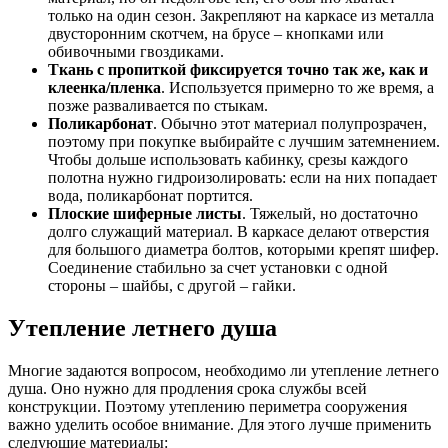
только на один сезон. Закрепляют на каркасе из металла
двусторонним скотчем, на брусе – кнопками или
обивочными гвоздиками.
Т
кань с пропиткой фиксируется точно так же, как и
клеенка/пленка
. Используется примерно то же время, а
позже разваливается по стыкам.
Поликарбонат
. Обычно этот материал полупрозрачен,
поэтому при покупке выбирайте с лучшим затемнением.
Чтобы дольше использовать кабинку, срезы каждого
полотна нужно гидроизолировать: если на них попадает
вода, поликарбонат портится.
Плоские шиферные листы
. Тяжелый, но достаточно
долго служащий материал. В каркасе делают отверстия
для большого диаметра болтов, которыми крепят шифер.
Соединение стабильно за счет установки с одной
стороны – шайбы, с другой – гайки.
Утепление летнего душа
Многие задаются вопросом, необходимо ли утепление летнего
душа. Оно нужно для продления срока службы всей
конструкции. Поэтому утеплению периметра сооружения
важно уделить особое внимание. Для этого лучше применить
следующие материалы: