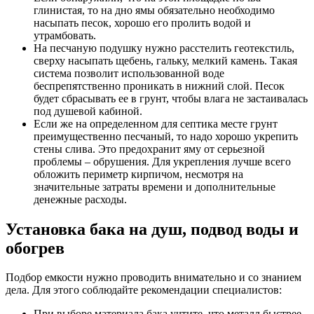
глинистая, то на дно ямы обязательно необходимо
насыпать песок, хорошо его пролить водой и
утрамбовать.
На песчаную подушку нужно расстелить геотекстиль,
сверху насыпать щебень, гальку, мелкий камень. Такая
система позволит использованной воде
беспрепятственно проникать в нижний слой. Песок
будет сбрасывать ее в грунт, чтобы влага не застаивалась
под душевой кабиной.
Если же на определенном для септика месте грунт
преимущественно песчаный, то надо хорошо укрепить
стены слива. Это предохранит яму от серьезной
проблемы – обрушения. Для укрепления лучше всего
обложить периметр кирпичом, несмотря на
значительные затраты времени и дополнительные
денежные расходы.
Установка бака на душ, подвод воды и
обогрев
Подбор емкости нужно проводить внимательно и со знанием
дела. Для этого соблюдайте рекомендации специалистов:
При выборе материала бака учтите, что металл быстрее