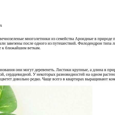
ях
вечнозеленые многолетники из семейства Ароидные в природе 
были завезены после одного из путешествий. Филодендрон типа
ле к ближайшим веткам.
ования они могут деревенеть. Листики крупные, а длина в прир
ой, сердцевидной. У некоторых разновидностей на одном растени
а цветет довольно редко. Чаще всего в квартирах выращивают ко