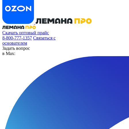
Скачать оптовый прайс
8-800-777-1357
Связаться с
основателем
Задать вопрос
в Max: