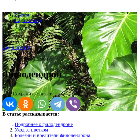
Статьи
Сад и огород
Филодендрон
Опубликовано 18.04.2022
Изменено 10.01.2024
Сад и огород
1608
Время чтения: 13 минут
Филодендрон
Сохранить статью:
В статье рассказывается:
Подробнее о филодендроне
Уход за цветком
Болезни и вредители филодендрона