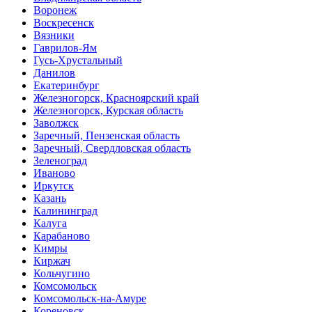
Воронеж
Воскресенск
Вязники
Гаврилов-Ям
Гусь-Хрустальный
Данилов
Екатеринбург
Железногорск, Красноярский край
Железногорск, Курская область
Заволжск
Заречный, Пензенская область
Заречный, Свердловская область
Зеленоград
Иваново
Иркутск
Казань
Калининград
Калуга
Карабаново
Кимры
Киржач
Кольчугино
Комсомольск
Комсомольск-на-Амуре
Кореновск