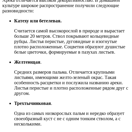
Арека отличается высокой декоративностью. В домашней
культуре широкое распространение получили следующие
разновидности:
Катеху или бетелевая.
Считается самой высокорослой в природе и вырастает
больше 20 метров. Ствол покрывают кольцевидные
рубцы. Листья перистые, дуговидные и изогнутые
плотно расположенные. Соцветия образуют душистые
белые цветочки, формируемые в пазухах листьев.
Желтеющая
.
Средних размеров пальма. Отличается крупными
листьями, имеющими желто-зеленый окрас. Такая
особенность расцветки и послужила названию ареки.
Листья перистые и плотно расположенные рядом друг с
другом.
Трехтычинковая
.
Одна из самых низкорослых пальм и нередко образует
своеобразный куст с не с одним тонким стволом, а с
несколькими.