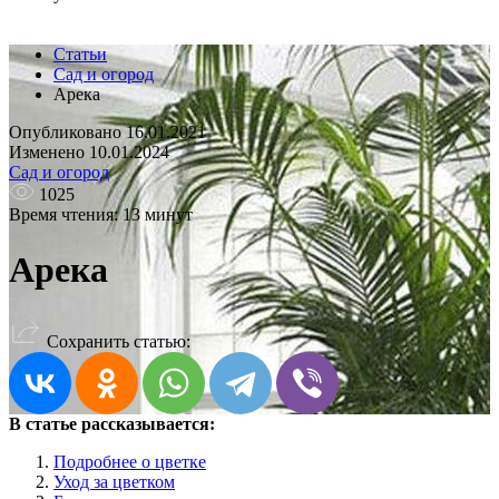
Статьи
Сад и огород
Арека
Опубликовано 16.01.2021
Изменено 10.01.2024
Сад и огород
1025
Время чтения: 13 минут
Арека
Сохранить статью:
В статье рассказывается:
Подробнее о цветке
Уход за цветком