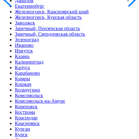
Данилов
Екатеринбург
Железногорск, Красноярский край
Железногорск, Курская область
Заволжск
Заречный, Пензенская область
Заречный, Свердловская область
Зеленоград
Иваново
Иркутск
Казань
Калининград
Калуга
Карабаново
Кимры
Киржач
Кольчугино
Комсомольск
Комсомольск-на-Амуре
Кореновск
Кострома
Краснодар
Красноярск
Курган
Курск