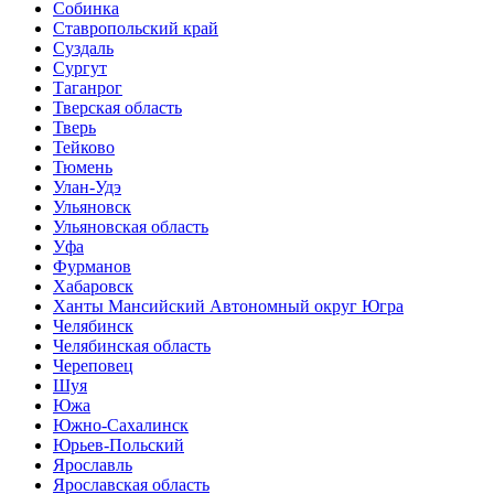
Собинка
Ставропольский край
Суздаль
Сургут
Таганрог
Тверская область
Тверь
Тейково
Тюмень
Улан-Удэ
Ульяновск
Ульяновская область
Уфа
Фурманов
Хабаровск
Ханты Мансийский Автономный округ Югра
Челябинск
Челябинская область
Череповец
Шуя
Южа
Южно-Сахалинск
Юрьев-Польский
Ярославль
Ярославская область