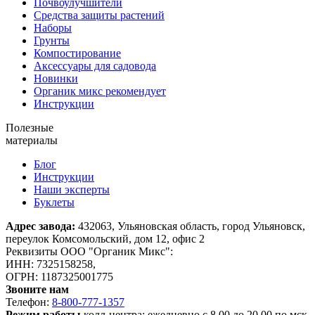
Почвоулучшители
Средства защиты растений
Наборы
Грунты
Компостирование
Аксессуары для садовода
Новинки
Органик микс рекомендует
Инструкции
Полезные
материалы
Блог
Инструкции
Наши эксперты
Буклеты
Адрес завода:
432063, Ульяновская область, город Ульяновск,
переулок Комсомольский, дом 12, офис 2
Реквизиты ООО "Органик Микс":
ИНН: 7325158258,
ОГРН: 1187325001775
Звоните нам
Телефон:
8-800-777-1357
Режим работы
колл-центра: ежедневно с 8.00 до 20.00 по мск