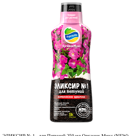
ЭЛИКСИР № 1 - для Петуний 250 мл Органик Микс (NEW)