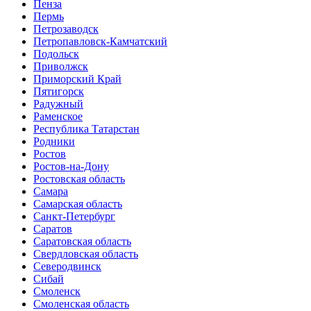
Пенза
Пермь
Петрозаводск
Петропавловск-Камчатский
Подольск
Приволжск
Приморский Край
Пятигорск
Радужный
Раменское
Республика Татарстан
Родники
Ростов
Ростов-на-Дону
Ростовская область
Самара
Самарская область
Санкт-Петербург
Саратов
Саратовская область
Свердловская область
Северодвинск
Сибай
Смоленск
Смоленская область