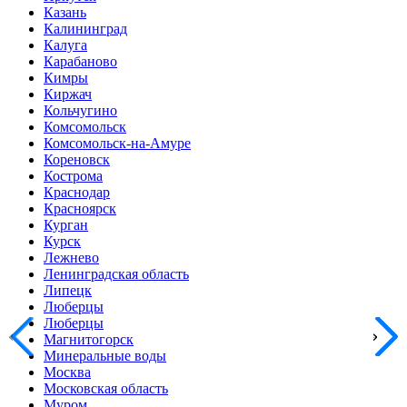
Казань
Калининград
Калуга
Карабаново
Кимры
Киржач
Кольчугино
Комсомольск
Комсомольск-на-Амуре
Кореновск
Кострома
Краснодар
Красноярск
Курган
Курск
Лежнево
Ленинградская область
Липецк
Люберцы
Люберцы
Магнитогорск
Минеральные воды
Москва
Московская область
Муром