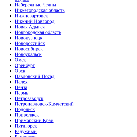
Набережные Челны
Нижегородская область
Нижневартовск
Нижний Новгород
Новая Адыгея
Новгородская область
Новокузнецк
Новороссийск
Новосибирск
Новоуральск
Омск
Оренбург
Орск
Павловский Посад
Палех
Пенза
Пермь
Петрозаводск
Петропавловск-Камчатский
Подольск
Приволжск
Приморский Край
Пятигорск
Радужный
Раменское