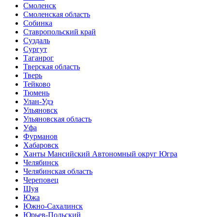
Смоленск
Смоленская область
Собинка
Ставропольский край
Суздаль
Сургут
Таганрог
Тверская область
Тверь
Тейково
Тюмень
Улан-Удэ
Ульяновск
Ульяновская область
Уфа
Фурманов
Хабаровск
Ханты Мансийский Автономный округ Югра
Челябинск
Челябинская область
Череповец
Шуя
Южа
Южно-Сахалинск
Юрьев-Польский