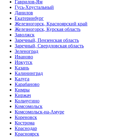
Гаврилов-Ям
Гусь-Хрустальный
Данилов
Екатеринбург
Железногорск, Красноярский край
Железногорск, Курская область
Заволжск
Заречный, Пензенская область
Заречный, Свердловская область
Зеленоград
Иваново
Иркутск
Казань
Калининград
Калуга
Карабаново
Кимры
Киржач
Кольчугино
Комсомольск
Комсомольск-на-Амуре
Кореновск
Кострома
Краснодар
Красноярск