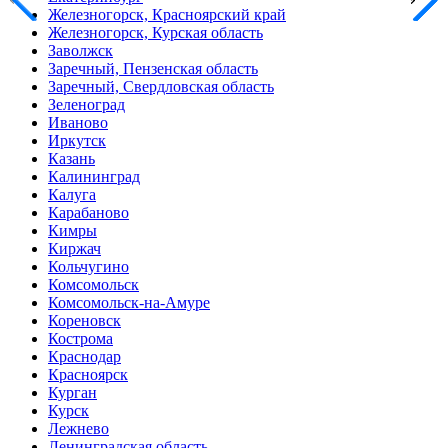
Железногорск, Красноярский край
Железногорск, Курская область
Заволжск
Заречный, Пензенская область
Заречный, Свердловская область
Зеленоград
Иваново
Иркутск
Казань
Калининград
Калуга
Карабаново
Кимры
Киржач
Кольчугино
Комсомольск
Комсомольск-на-Амуре
Кореновск
Кострома
Краснодар
Красноярск
Курган
Курск
Лежнево
Ленинградская область