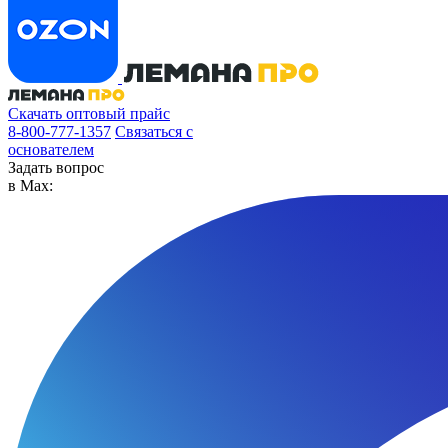
Скачать оптовый прайс
8-800-777-1357
Связаться с
основателем
Задать вопрос
в Max: