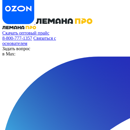
Скачать оптовый прайс
8-800-777-1357
Связаться с
основателем
Задать вопрос
в Max: