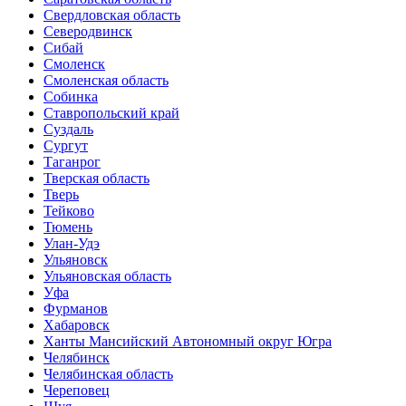
Свердловская область
Северодвинск
Сибай
Смоленск
Смоленская область
Собинка
Ставропольский край
Суздаль
Сургут
Таганрог
Тверская область
Тверь
Тейково
Тюмень
Улан-Удэ
Ульяновск
Ульяновская область
Уфа
Фурманов
Хабаровск
Ханты Мансийский Автономный округ Югра
Челябинск
Челябинская область
Череповец