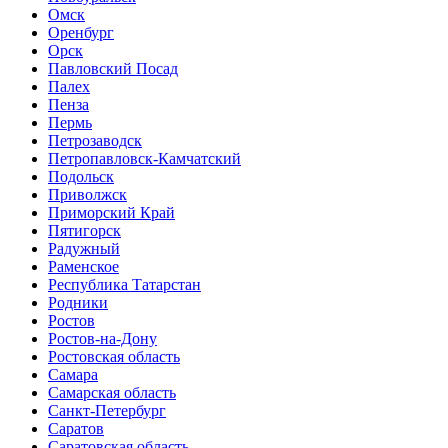
Омск
Оренбург
Орск
Павловский Посад
Палех
Пенза
Пермь
Петрозаводск
Петропавловск-Камчатский
Подольск
Приволжск
Приморский Край
Пятигорск
Радужный
Раменское
Республика Татарстан
Родники
Ростов
Ростов-на-Дону
Ростовская область
Самара
Самарская область
Санкт-Петербург
Саратов
Саратовская область