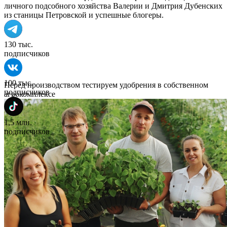
личного подсобного хозяйства Валерии и Дмитрия Дубенских
из станицы Петровской и успешные блогеры.
130 тыс.
подписчиков
100 тыс.
Перед производством тестируем удобрения в собственном
подписчиков
агрокомплексе
1,5 млн.
подписчиков