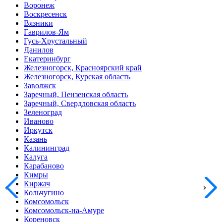
Воронеж
Воскресенск
Вязники
Гаврилов-Ям
Гусь-Хрустальный
Данилов
Екатеринбург
Железногорск, Красноярский край
Железногорск, Курская область
Заволжск
Заречный, Пензенская область
Заречный, Свердловская область
Зеленоград
Иваново
Иркутск
Казань
Калининград
Калуга
Карабаново
Кимры
Киржач
Кольчугино
Комсомольск
Комсомольск-на-Амуре
Кореновск