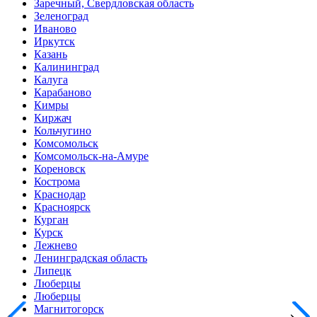
Заречный, Свердловская область
Зеленоград
Иваново
Иркутск
Казань
Калининград
Калуга
Карабаново
Кимры
Киржач
Кольчугино
Комсомольск
Комсомольск-на-Амуре
Кореновск
Кострома
Краснодар
Красноярск
Курган
Курск
Лежнево
Ленинградская область
Липецк
Люберцы
Люберцы
Магнитогорск