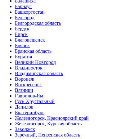
Балашиха
Барнаул
Башкортостан
Белгород
Белгородская область
Бердск
Бирск
Благовещенск
Брянск
Брянская область
Бурятия
Великий Новгород
Владивосток
Владимирская область
Воронеж
Воскресенск
Вязники
Гаврилов-Ям
Гусь-Хрустальный
Данилов
Екатеринбург
Железногорск, Красноярский край
Железногорск, Курская область
Заволжск
Заречный, Пензенская область