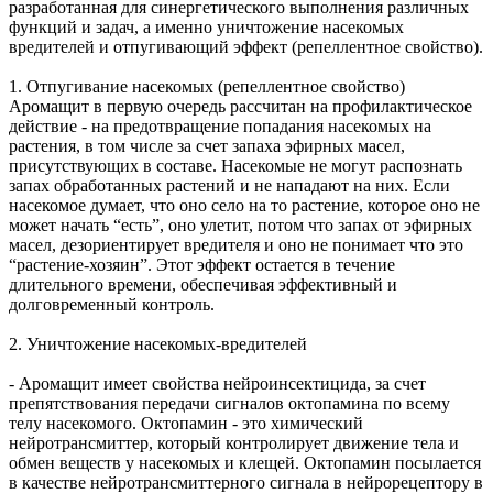
разработанная для синергетического выполнения различных
функций и задач, а именно уничтожение насекомых
вредителей и отпугивающий эффект (репеллентное свойство).
1. Отпугивание насекомых (репеллентное свойство)
Аромащит в первую очередь рассчитан на профилактическое
действие - на предотвращение попадания насекомых на
растения, в том числе за счет запаха эфирных масел,
присутствующих в составе. Насекомые не могут распознать
запах обработанных растений и не нападают на них. Если
насекомое думает, что оно село на то растение, которое оно не
может начать “есть”, оно улетит, потом что запах от эфирных
масел, дезориентирует вредителя и оно не понимает что это
“растение-хозяин”. Этот эффект остается в течение
длительного времени, обеспечивая эффективный и
долговременный контроль.
2. Уничтожение насекомых-вредителей
- Аромащит имеет свойства нейроинсектицида, за счет
препятствования передачи сигналов октопамина по всему
телу насекомого. Октопамин - это химический
нейротрансмиттер, который контролирует движение тела и
обмен веществ у насекомых и клещей. Октопамин посылается
в качестве нейротрансмиттерного сигнала в нейрорецептору в