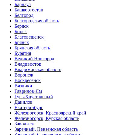
Барнаул
Башкортостан
Белгород
Белгородская область
Бердск
Бирск
Благовещенск
Брянск
Брянская область
Бурятия
Великий Новгород
Владивосток
Владимирская область
Воронеж
Воскресенск
Вязники
Гаврилов-Ям
Гусь-Хрустальный
Данилов
Екатеринбург
Железногорск, Красноярский край
Железногорск, Курская область
Заволжск
Заречный, Пензенская область
Заречный, Свердловская область