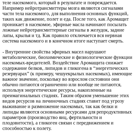
теле насекомого, который в результате и повреждается.
Например нейротрансмиттеры мозга являются сигналами
части тела насекомого, для выполнения основных функций,
таких как движение, полет и еда. После того, как Аромащит
проникает в насекомое, эфирные масла начинают посылать
ложные нейротрансмиттерные сигналы в желудок, задние
лапы, крылья и тд. Как правило отключается вся нервная
система насекомого и в конечном итоге наступает смерть.
- Внутренние свойства эфирных масел нарушают
метаболические, биохимические и физиологические функции
насекомых-вредителей. Воздействие Аромащита снижает
содержание белков, липидов и гликогена в “энергетических
резервуарах” (к примеру, чешуекрылых насекомых), имеющие
важное значение, поскольку во взрослом состоянии они
обычно питаются ограниченно или вообще не питаются,
используя энергетические ресурсы, накопленные на
преимагинальных стадиях. Таким образом уменьшение этих
видов ресурсов на личиночных стадиях ставит под угрозу
выживание и размножение насекомых, так как белки и
липиды являются основными ресурсами для репродуктивных
параметров (производство яиц, фертильности и
плодовитости), а гликоген связан с передвижением и
способностью к полету.