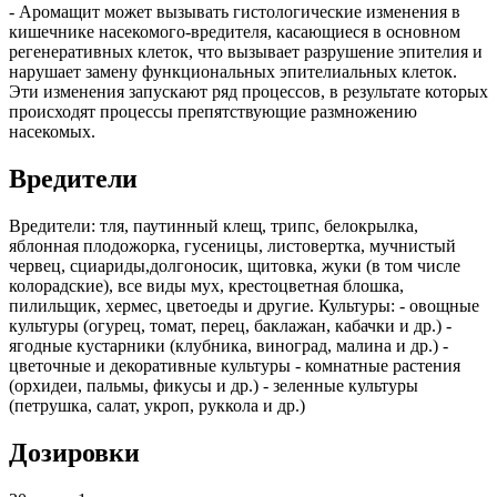
- Аромащит может вызывать гистологические изменения в
кишечнике насекомого-вредителя, касающиеся в основном
регенеративных клеток, что вызывает разрушение эпителия и
нарушает замену функциональных эпителиальных клеток.
Эти изменения запускают ряд процессов, в результате которых
происходят процессы препятствующие размножению
насекомых.
Вредители
Вредители: тля, паутинный клещ, трипс, белокрылка,
яблонная плодожорка, гусеницы, листовертка, мучнистый
червец, сциариды,долгоносик, щитовка, жуки (в том числе
колорадские), все виды мух, крестоцветная блошка,
пилильщик, хермес, цветоеды и другие. Культуры: - овощные
культуры (огурец, томат, перец, баклажан, кабачки и др.) -
ягодные кустарники (клубника, виноград, малина и др.) -
цветочные и декоративные культуры - комнатные растения
(орхидеи, пальмы, фикусы и др.) - зеленные культуры
(петрушка, салат, укроп, руккола и др.)
Дозировки