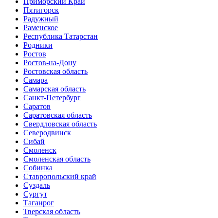
Приморский Край
Пятигорск
Радужный
Раменское
Республика Татарстан
Родники
Ростов
Ростов-на-Дону
Ростовская область
Самара
Самарская область
Санкт-Петербург
Саратов
Саратовская область
Свердловская область
Северодвинск
Сибай
Смоленск
Смоленская область
Собинка
Ставропольский край
Суздаль
Сургут
Таганрог
Тверская область